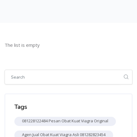
Skip [Cocoon] Users
The list is empty
Skip [Cocoon] Global search (sidebar)
Skip Tags
Tags
081228122484 Pesan Obat Kuat Viagra Original
Agen Jual Obat Kuat Viagra Asli 081282823454