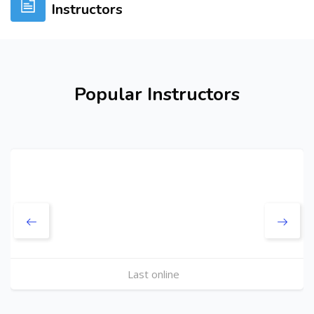
Instructors
Skip [Cocoon] Users Slider
Popular Instructors
Last online